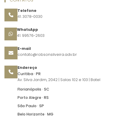
Telefone
41. 3078-0030
WhatsApp
41. 99576-2603
E-mail
contato@robsonsilveira.adv.br
Endereço
Curitiba · PR
Av. Silva Jardim, 2042 | Salas 102 e 103 | Batel
Florianópolis · SC
Porto Alegre · RS
São Paulo · SP
Belo Horizonte · MG