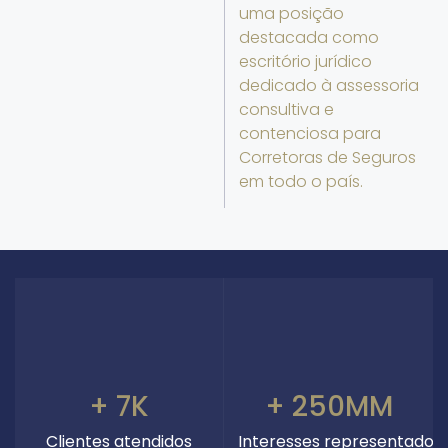
uma posição
destacada como
escritório jurídico
dedicado à assessoria
consultiva e
contenciosa para
Corretoras de Seguros
em todo o país.
+ 7K
+ 250MM
Clientes atendidos
Interesses representados